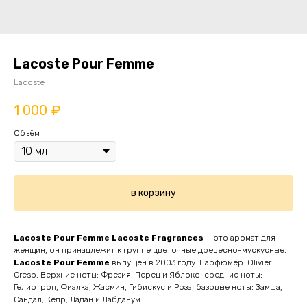
Lacoste Pour Femme
Lacoste
1 000
₽
Объём
в корзину
Lacoste Pour Femme
Lacoste Fragrances
— это аромат для
женщин, он принадлежит к группе цветочные древесно-мускусные.
Lacoste Pour Femme
выпущен в 2003 году. Парфюмер: Olivier
Cresp. Верхние ноты: Фрезия, Перец и Яблоко; средние ноты:
Гелиотроп, Фиалка, Жасмин, Гибискус и Роза; базовые ноты: Замша,
Сандал, Кедр, Ладан и Лабданум.