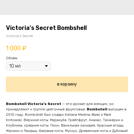
Victoria's Secret Bombshell
Victoria's Secret
1 000
₽
Объём
в корзину
Bombshell
Victoria's Secret
— это аромат для женщин, он
принадлежит к группе цветочные фруктовые.
Bombshell
выпущен в
2010 году. Bombshell был создан Adriana Medina-Baez и Mark
Knitowski. Верхние ноты: Маракуйя, Грейпфрут, Ананас, Танжерин и
Клубника; средние ноты: Пион, Ванильная орхидея, Красные ягоды,
Жасмин и Ландыш; базовые ноты: Мускус, Древесные ноты и Дубовый