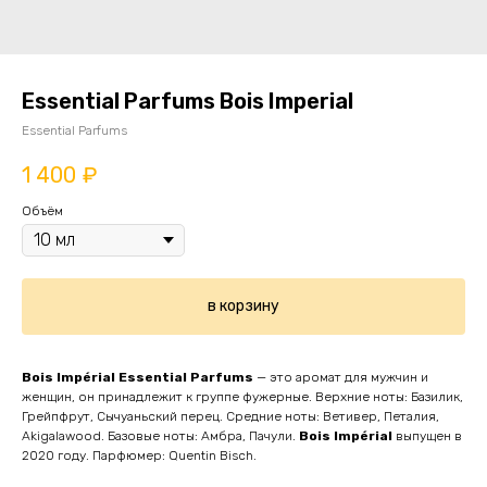
Essential Parfums Bois Imperial
Essential Parfums
1 400
₽
Объём
в корзину
Bois Impérial
Essential Parfums
— это аромат для мужчин и
женщин, он принадлежит к группе фужерные. Верхние ноты: Базилик,
Грейпфрут, Сычуаньский перец. Средние ноты: Ветивер, Петалия,
Akigalawood. Базовые ноты: Амбра, Пачули.
Bois Impérial
выпущен в
2020 году. Парфюмер: Quentin Bisch.