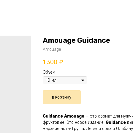
Amouage Guidance
Amouage
1 300
₽
Объём
в корзину
Guidance
Amouage
— это аромат для мужчи
фруктовые. Это новое издание:
Guidance
вып
Верхние ноты: Груша, Лесной орех и Олибану