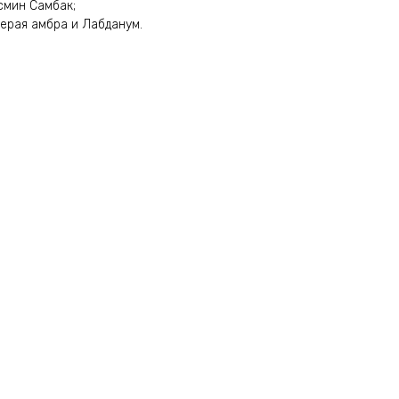
смин Самбак;
Серая амбра и Лабданум.