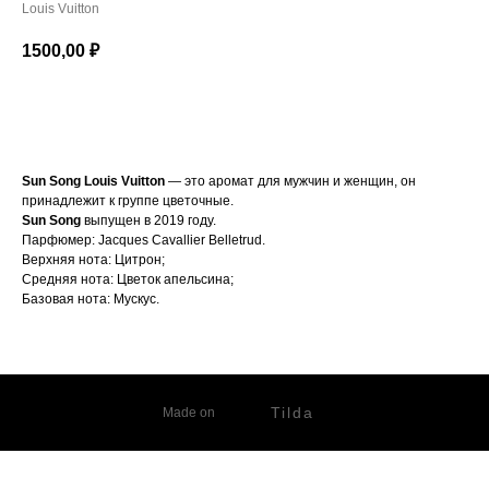
Louis Vuitton
1500,00
₽
в корзину
Sun Song
Louis Vuitton
— это аромат для мужчин и женщин, он
принадлежит к группе цветочные.
Sun Song
выпущен в 2019 году.
Парфюмер: Jacques Cavallier Belletrud.
Верхняя нота: Цитрон;
Средняя нота: Цветок апельсина;
Базовая нота: Мускус.
Tilda
Made on