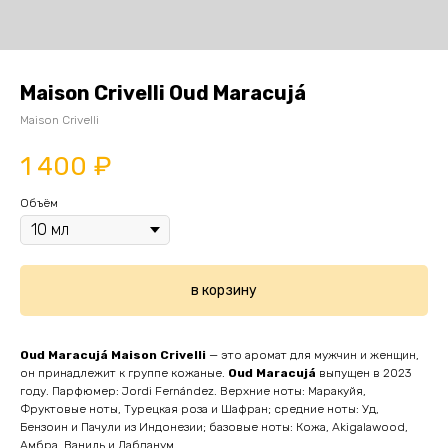
Maison Crivelli Oud Maracujá
Maison Crivelli
1 400
₽
Объём
в корзину
Oud Maracujá
Maison Crivelli
— это аромат для мужчин и женщин,
он принадлежит к группе кожаные.
Oud Maracujá
выпущен в 2023
году. Парфюмер: Jordi Fernández. Верхние ноты: Маракуйя,
Фруктовые ноты, Турецкая роза и Шафран; средние ноты: Уд,
Бензоин и Пачули из Индонезии; базовые ноты: Кожа, Akigalawood,
Амбра, Ваниль и Лабданум