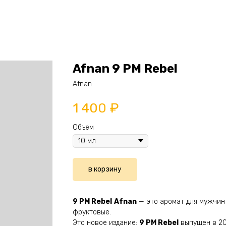
Afnan 9 PM Rebel
Afnan
1 400
₽
Объём
в корзину
9 PM Rebel
Afnan
— это аромат для мужчин
фруктовые.
Это новое издание:
9 PM Rebel
выпущен в 20